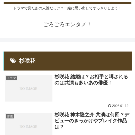
ドラマで見たあの人誰だっけ？一緒に思い出してすっきりしよう！
ごろごろエンタメ！
杉咲花
杉咲花 結婚は？お相手と噂される
ドラマ
のは共演も多いあの俳優！
2026.01.12
杉咲花 神木隆之介 共演は何回？デ
俳優
ビューのきっかけやブレイク作品
は？