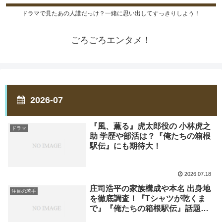
ドラマで見たあの人誰だっけ？一緒に思い出してすっきりしよう！
ごろごろエンタメ！
2026-07
『風、薫る』虎太郎役の 小林虎之
ドラマ
助 学歴や部活は？『俺たちの箱根
駅伝』にも期待大！
2026.07.18
庄司浩平の家族構成や本名 出身地
注目の若手
を徹底調査！『Tシャツが乾くま
で』『俺たちの箱根駅伝』話題作
出演続く！