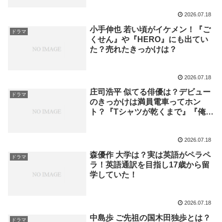
2026.07.18
小手伸也 若い頃がイケメン！『ご
ドラマ
くせん』や『HERO』にも出てい
た？売れたきっかけは？
2026.07.18
庄司浩平 似てる俳優は？デビュー
ドラマ
のきっかけは満員電車ってホン
ト？『Tシャツが乾くまで』『俺た
ちの箱根駅伝』話題作出演続く！
2026.07.18
森優作 大学は？実は英語がペラペ
ドラマ
ラ！英語通訳を目指し17歳から留
学していた！
2026.07.18
中島歩 ご先祖の国木田独歩とは？
ドラマ