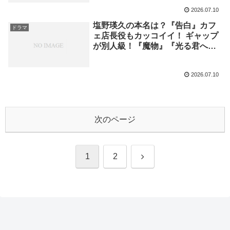
2026.07.10
塩野瑛久の本名は？『告白』カフ
ドラマ
ェ店長役もカッコイイ！ ギャップ
が別人級！『魔物』『光る君へ』
『無能の鷹』
2026.07.10
次のページ
次
1
2
へ