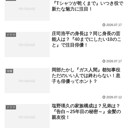
『Tシャツが乾くまで』いつき役で
新たな魅力に注目！
2026.07.17
庄司浩平の身長は？同じ身長の芸
ドラマ
能人は？『40までにしたい10のこ
と』で注目俳優！
2026.07.17
岡部たかし『ガス人間』都知事役
俳優
ただのいい人では終わらない！息
子も俳優ってホント？
2026.07.12
塩野瑛久の家族構成は？兄弟は？
ドラマ
『告白～25年目の秘密～』金髪の
親友役！