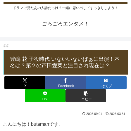
ドラマで見たあの人誰だっけ？一緒に思い出してすっきりしよう！
ごろごろエンタメ！
豊嶋 花 子役時代 いないいないばぁに出演！本
名は？第２の芦田愛菜と注目され現在は？
X
Facebook
はてブ
LINE
コピー
2025.09.01
2026.03.31
こんにちは！butamanです。