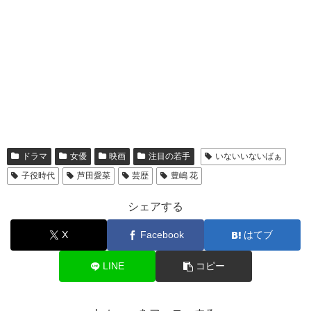
ドラマ
女優
映画
注目の若手
いないいないばぁ
子役時代
芦田愛菜
芸歴
豊嶋 花
シェアする
X
Facebook
はてブ
LINE
コピー