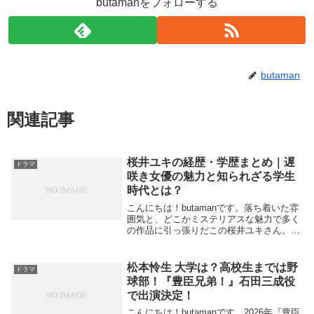
butamanをフォローする
butaman
関連記事
桜井ユキの経歴・学歴まとめ｜遅
ドラマ
咲き女優の魅力と知られざる学生
時代とは？
こんにちは！butamanです。落ち着いた雰
囲気と、どこかミステリアスな魅力で多く
の作品に引っ張りだこの桜井ユキさん。ド
ラマで見かけるたびに「この人、ただ者じ
ゃないな…」と感じていました。そんな彼
女ですが、実は華やかなキャリアの裏に
松本怜生 大学は？高校生までは野
ドラマ
は、一度...
球部！『豊臣兄弟！』石田三成役
で出演決定！
こんにちは！butamanです。2026年『豊臣