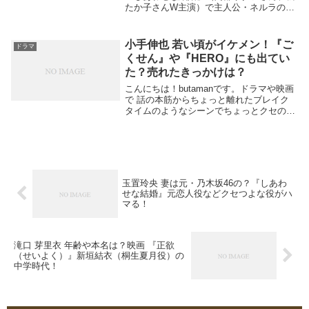
たか子さんW主演）で主人公・ネルラの
元恋人・布勢を演じている 玉置玲央（た
まおきれお）さん。ドラマでも、ひときわ
クセの強い役を演じていて画面に映ってい
小手伸也 若い頃がイケメン！『ご
ドラマ
る...
くせん』や『HERO』にも出てい
た？売れたきっかけは？
こんにちは！butamanです。ドラマや映画
で 話の本筋からちょっと離れたブレイク
タイムのようなシーンでちょっとクセのあ
る役を演じることの多い 小手伸也（こて
しんや）さん。小手伸也さんて いつの間
にか注目されて テレビに登場し始めた感
じがし...
玉置玲央 妻は元・乃木坂46の？『しあわ
せな結婚』元恋人役などクセつよな役がハ
マる！
滝口 芽里衣 年齢や本名は？映画 『正欲
（せいよく）』新垣結衣（桐生夏月役）の
中学時代！