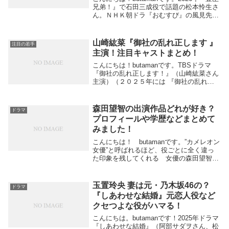
兄弟！』で石田三成役で話題の松本怜生さ
ん。ＮＨＫ朝ドラ『おむすび』の風見先輩
やアマゾンプライムの話題作『人間標本』
の深沢蒼 役など独特の雰囲気を醸し出す
若手俳優として注目度も上がってきていま
山崎紘菜『御社の乱れ正します 』
注目の若手
す...
主演！注目キャストまとめ！
こんにちは！butamanです。TBSドラマ
『御社の乱れ正します！』（山崎紘菜さん
主演）（２０２５年には 『御社の乱れ正
します！２』が放映されています。）３つ
の話に分かれており、 知っていてもなか
なか指摘できない”社内不倫” をなくして
森田望智の出演作品どれが好き？
ドラマ
会社...
プロフィールや学歴などまとめて
みました！
こんにちは！ butamanです。”カメレオン
女優”と呼ばれるほど、役ごとに全く違っ
た印象を残してくれる 女優の森田望智さ
ん。ここ数年注目度はうなぎ上りですがそ
んな”森田望智”さんの 今までの出演作品や
プロフィールについて深堀していきま
玉置玲央 妻は元・乃木坂46の？
ドラマ
す。...
『しあわせな結婚』元恋人役など
クセつよな役がハマる！
こんにちは。butamanです！2025年ドラマ
『しあわせな結婚』（阿部サダヲさん、松