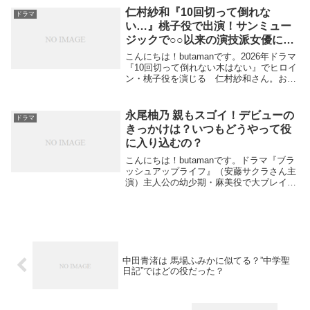
トイックな役作りや作品内でのダ...
仁村紗和『10回切って倒れな
ドラマ
い…』桃子役で出演！サンミュー
ジックで○○以来の演技派女優に成
長！
こんにちは！butamanです。2026年ドラマ
『10回切って倒れない木はない』でヒロイ
ン・桃子役を演じる 仁村紗和さん。おと
なしい役から、はじけている役まで本当は
どんな人なんだろう？と興味が湧いてくる
ような魅力がありますよね。いつの間に
永尾柚乃 親もスゴイ！デビューの
ドラマ
か...
きっかけは？いつもどうやって役
に入り込むの？
こんにちは！butamanです。ドラマ『ブラ
ッシュアップライフ』（安藤サクラさん主
演）主人公の幼少期・麻美役で大ブレイク
した”永尾 柚乃”（ながお ゆの）”さん。大
人顔負けの女優魂を感じる 大人気子役
で ドラマにCMに引っ張りだこですね。
2...
中田青渚は 馬場ふみかに似てる？”中学聖
日記”ではどの役だった？