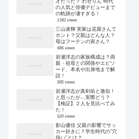
才だった？”わせりん”時代
の人気と俳優デビューまで
の軌跡が凄すぎる！
1342 views
三山凌輝 実家は花屋さんて
ホント？父親はどんな人？
母はフーテンの寅さん？
686 views
岩瀬洋志の家族構成は？両
親・祖母との関係やエピソ
ード、本名や出身地まで解
説！
585 views
岩瀬洋志が真剣佑と激似！
と思ったが…実際どう？
【検証】２人を見比べてみ
た！
520 views
影山優佳 父親の影響でサッ
カー好きに？学生時代の"穴
扱い"とは？