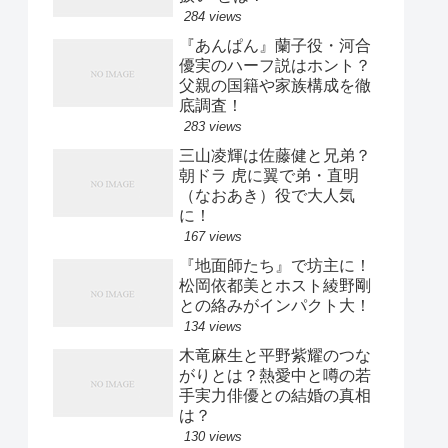
284 views
『あんぱん』蘭子役・河合
優実のハーフ説はホント？
父親の国籍や家族構成を徹
底調査！
283 views
三山凌輝は佐藤健と兄弟？
朝ドラ 虎に翼で弟・直明
（なおあき）役で大人気
に！
167 views
『地面師たち』で坊主に！
松岡依都美とホスト綾野剛
との絡みがインパクト大！
134 views
木竜麻生と平野紫耀のつな
がりとは？熱愛中と噂の若
手実力俳優との結婚の真相
は？
130 views