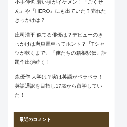
小手伸也 若い頃がイケメン！『ごくせ
ん』や『HERO』にも出ていた？売れた
きっかけは？
庄司浩平 似てる俳優は？デビューのき
っかけは満員電車ってホント？『Tシャ
ツが乾くまで』『俺たちの箱根駅伝』話
題作出演続く！
森優作 大学は？実は英語がペラペラ！
英語通訳を目指し17歳から留学してい
た！
最近のコメント