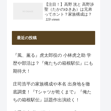
【注目！】高野 洸と 高野渉
聖（たかのゆきあ）は兄弟
ってホント？家族構成は？
119 views
最近の投稿
『風、薫る』虎太郎役の 小林虎之助 学
歴や部活は？『俺たちの箱根駅伝』にも
期待大！
庄司浩平の家族構成や本名 出身地を徹
底調査！『Tシャツが乾くまで』『俺た
ちの箱根駅伝』話題作出演続く！