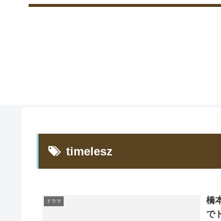
timelesz
橋
ドラマ
で