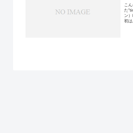
こん
た"t
ン）
初はあ