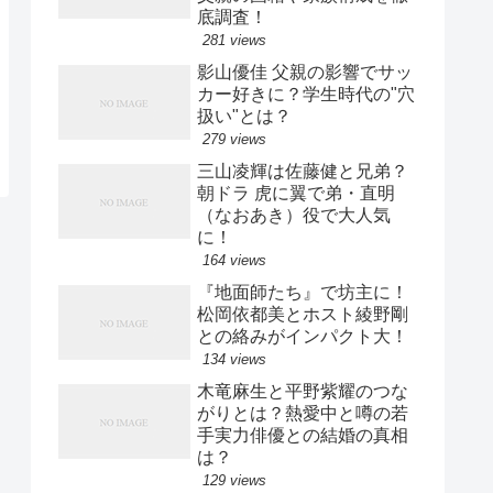
底調査！
281 views
影山優佳 父親の影響でサッ
カー好きに？学生時代の"穴
扱い"とは？
279 views
三山凌輝は佐藤健と兄弟？
朝ドラ 虎に翼で弟・直明
（なおあき）役で大人気
に！
164 views
『地面師たち』で坊主に！
松岡依都美とホスト綾野剛
との絡みがインパクト大！
134 views
木竜麻生と平野紫耀のつな
がりとは？熱愛中と噂の若
手実力俳優との結婚の真相
は？
129 views