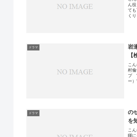
ん役
ても
くり
岩
ドラマ
【
こん
村倫
プ 
ー）
の
ドラマ
を
こん
暉に