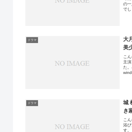
の一
でし
大
ドラマ
美
こん
主演
た。
wind
城
ドラマ
き
こん
浴び
す。 (