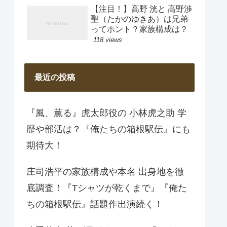
【注目！】高野 洸と 高野渉
聖（たかのゆきあ）は兄弟
ってホント？家族構成は？
118 views
最近の投稿
『風、薫る』虎太郎役の 小林虎之助 学
歴や部活は？『俺たちの箱根駅伝』にも
期待大！
庄司浩平の家族構成や本名 出身地を徹
底調査！『Tシャツが乾くまで』『俺た
ちの箱根駅伝』話題作出演続く！