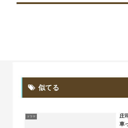
似てる
庄
ドラマ
車