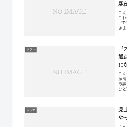
駅
こん
これ
『T
きま
『
ドラマ
通
に
こん
藤清
原護
ひと
見
ドラマ
や
こん