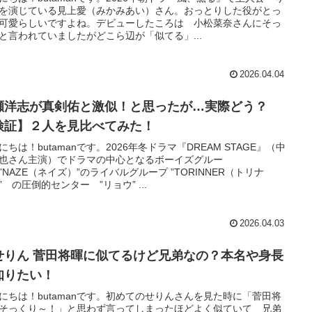
を演じている見上愛（みかみあい）さん。おっとりした役がとっ
可愛らしいですよね。デビューしたころは 小松菜奈さんにそっ
と言われていましたがどこら辺が「似てる」...
2026.04.04
瀬洋志が真剣佑と激似！と思ったが…実際どう？
検証】２人を見比べてみた！
にちは！butamanです。2026年冬ドラマ『DREAM STAGE』（中
也さん主演）でドラマの中心となるボーイズグルー
”NAZE（ネイズ）”のライバルグループ ”TORINNER（トリナ
” の圧倒的センター ”リョウ” ...
2026.04.03
せりん 菅田将暉に似てるけど兄弟なの？本名や身長
知りたい！
にちは！butamanです。初めてのせりんさんを見た時に「菅田将
そっくり～！」と思わず言ってしまったほどよく似ていて 兄弟