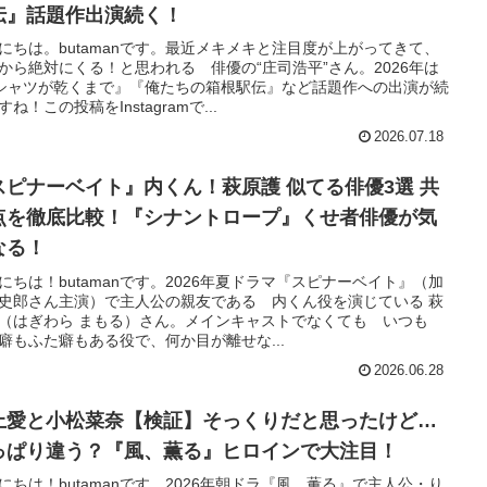
伝』話題作出演続く！
にちは。butamanです。最近メキメキと注目度が上がってきて、
から絶対にくる！と思われる 俳優の“庄司浩平”さん。2026年は
シャツが乾くまで』『俺たちの箱根駅伝』など話題作への出演が続
すね！この投稿をInstagramで...
2026.07.18
スピナーベイト』内くん！萩原護 似てる俳優3選 共
点を徹底比較！『シナントロープ』くせ者俳優が気
なる！
にちは！butamanです。2026年夏ドラマ『スピナーベイト』（加
史郎さん主演）で主人公の親友である 内くん役を演じている 萩
（はぎわら まもる）さん。メインキャストでなくても いつも
癖もふた癖もある役で、何か目が離せな...
2026.06.28
上愛と小松菜奈【検証】そっくりだと思ったけど…
っぱり違う？『風、薫る』ヒロインで大注目！
にちは！butamanです。2026年朝ドラ『風、薫る』で主人公・り