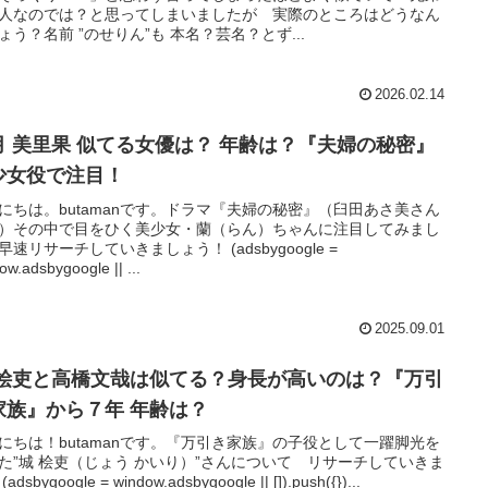
人なのでは？と思ってしまいましたが 実際のところはどうなん
ょう？名前 ”のせりん”も 本名？芸名？とず...
2026.02.14
月 美里果 似てる女優は？ 年齢は？『夫婦の秘密』
少女役で注目！
にちは。butamanです。ドラマ『夫婦の秘密』（臼田あさ美さん
）その中で目をひく美少女・蘭（らん）ちゃんに注目してみまし
早速リサーチしていきましょう！ (adsbygoogle =
ow.adsbygoogle || ...
2025.09.01
 桧吏と高橋文哉は似てる？身長が高いのは？『万引
家族』から７年 年齢は？
にちは！butamanです。『万引き家族』の子役として一躍脚光を
た”城 桧吏（じょう かいり）”さんについて リサーチしていきま
adsbygoogle = window.adsbygoogle || []).push({})...