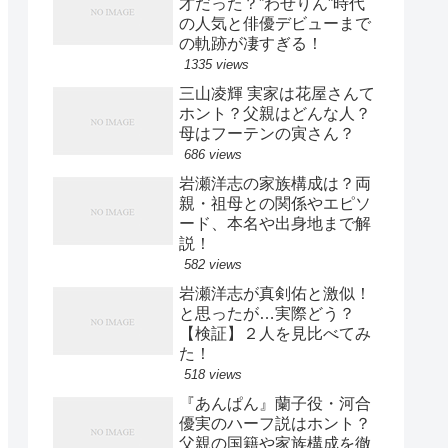
才だった？”わせりん”時代
の人気と俳優デビューまで
の軌跡が凄すぎる！
1335 views
三山凌輝 実家は花屋さんて
ホント？父親はどんな人？
母はフーテンの寅さん？
686 views
岩瀬洋志の家族構成は？両
親・祖母との関係やエピソ
ード、本名や出身地まで解
説！
582 views
岩瀬洋志が真剣佑と激似！
と思ったが…実際どう？
【検証】２人を見比べてみ
た！
518 views
『あんぱん』蘭子役・河合
優実のハーフ説はホント？
父親の国籍や家族構成を徹