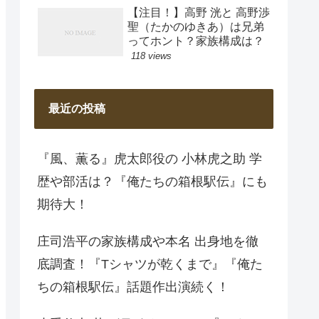
【注目！】高野 洸と 高野渉
聖（たかのゆきあ）は兄弟
ってホント？家族構成は？
118 views
最近の投稿
『風、薫る』虎太郎役の 小林虎之助 学
歴や部活は？『俺たちの箱根駅伝』にも
期待大！
庄司浩平の家族構成や本名 出身地を徹
底調査！『Tシャツが乾くまで』『俺た
ちの箱根駅伝』話題作出演続く！