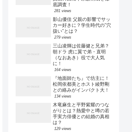
底調査！
281 views
影山優佳 父親の影響でサッ
カー好きに？学生時代の"穴
扱い"とは？
279 views
三山凌輝は佐藤健と兄弟？
朝ドラ 虎に翼で弟・直明
（なおあき）役で大人気
に！
164 views
『地面師たち』で坊主に！
松岡依都美とホスト綾野剛
との絡みがインパクト大！
134 views
木竜麻生と平野紫耀のつな
がりとは？熱愛中と噂の若
手実力俳優との結婚の真相
は？
129 views