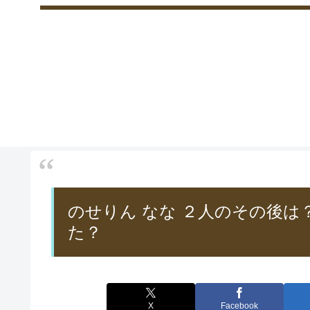
のせりん なな ２人のその後
た？
X
Facebook