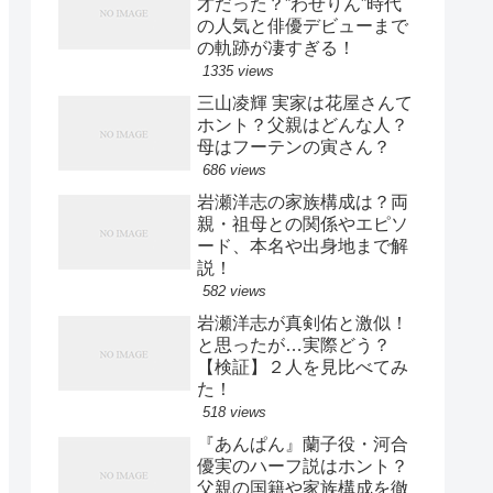
才だった？”わせりん”時代
の人気と俳優デビューまで
の軌跡が凄すぎる！
1335 views
三山凌輝 実家は花屋さんて
ホント？父親はどんな人？
母はフーテンの寅さん？
686 views
岩瀬洋志の家族構成は？両
親・祖母との関係やエピソ
ード、本名や出身地まで解
説！
582 views
岩瀬洋志が真剣佑と激似！
と思ったが…実際どう？
【検証】２人を見比べてみ
た！
518 views
『あんぱん』蘭子役・河合
優実のハーフ説はホント？
父親の国籍や家族構成を徹