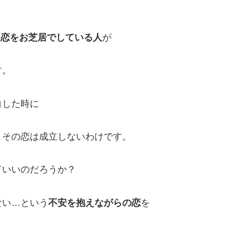
、恋をお芝居でしている人
が
す。
白した時に
 その恋は成立しないわけです。
ていいのだろうか？
ない…という
不安を抱えながらの恋
を