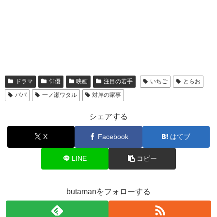
ドラマ
俳優
映画
注目の若手
いちご
とらお
パパ
一ノ瀬ワタル
対岸の家事
シェアする
X
Facebook
はてブ
LINE
コピー
butamanをフォローする