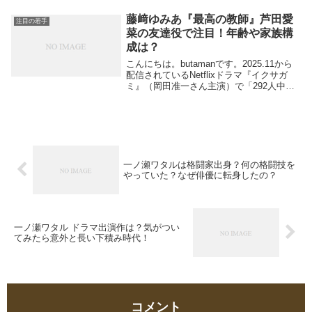
役柄をこなす実力派として注目されていま
す。この投稿をInstagramで見る白石...
藤﨑ゆみあ『最高の教師』芦田愛
注目の若手
菜の友達役で注目！年齢や家族構
成は？
こんにちは。butamanです。2025.11から
配信されているNetflixドラマ『イクサガ
ミ』（岡田准一さん主演）で「292人中、
最弱」の 香月双葉役（木札番号120）を
演じているのは女優の”藤﨑ゆみあ”さんで
す。見るたびに違う人？と思...
一ノ瀬ワタルは格闘家出身？何の格闘技を
やっていた？なぜ俳優に転身したの？
一ノ瀬ワタル ドラマ出演作は？気がつい
てみたら意外と長い下積み時代！
コメント