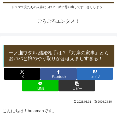
ドラマで見たあの人誰だっけ？一緒に思い出してすっきりしよう！
ごろごろエンタメ！
一ノ瀬ワタル 結婚相手は？『対岸の家事』とら
おパパと娘のやり取りがほほえましすぎる！
X
Facebook
はてブ
LINE
コピー
2025.05.31
2026.03.30
こんにちは！butamanです。