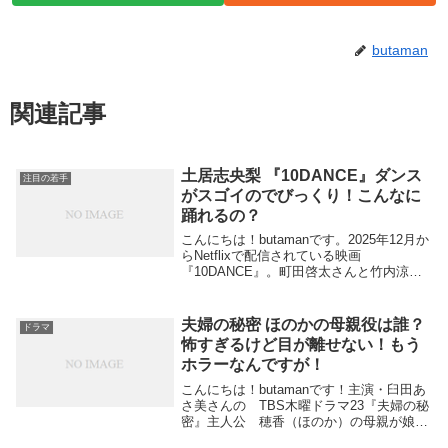
butaman
関連記事
土居志央梨 『10DANCE』ダンス
注目の若手
がスゴイのでびっくり！こんなに
踊れるの？
こんにちは！butamanです。2025年12月か
らNetflixで配信されている映画
『10DANCE』。町田啓太さんと竹内涼真
さんがW主演されていてお二人の社交ダン
スのすごさにびっくりさせられているので
すが脇を支える女性陣のダンスも これ...
夫婦の秘密 ほのかの母親役は誰？
ドラマ
怖すぎるけど目が離せない！もう
ホラーなんですが！
こんにちは！butamanです！主演・臼田あ
さ美さんの TBS木曜ドラマ23『夫婦の秘
密』主人公 穂香（ほのか）の母親が娘に
GPSでも つけてるのかい，というくらい