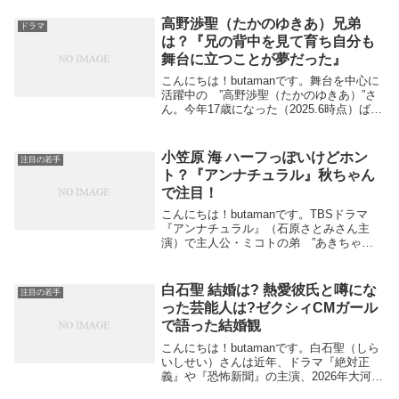
神出鬼没！怪しい人物だらけのドラマの中
でもきわだって不気味… とにかく怖
高野渉聖（たかのゆきあ）兄弟
ドラマ
い！...
は？『兄の背中を見て育ち自分も
舞台に立つことが夢だった』
こんにちは！butamanです。舞台を中心に
活躍中の ”高野渉聖（たかのゆきあ）”さ
ん。今年17歳になった（2025.6時点）ばか
りの俳優＆アーティストです。「高野渉
聖」と検索すると、”兄弟” や ”兄” の文字
が出てきますが調べてみると、...
小笠原 海 ハーフっぽいけどホン
注目の若手
ト？『アンナチュラル』秋ちゃん
で注目！
こんにちは！butamanです。TBSドラマ
『アンナチュラル』（石原さとみさん主
演）で主人公・ミコトの弟 ”あきちゃ
ん”で注目だった 小笠原 海さん。ハーフ
のような顔立ちですが、実際はどうなんで
しょう？さっそくリサーチしていきましょ
白石聖 結婚は? 熱愛彼氏と噂にな
注目の若手
う。 (...
った芸能人は?ゼクシィCMガール
で語った結婚観
こんにちは！butamanです。白石聖（しら
いしせい）さんは近年、ドラマ『絶対正
義』や『恐怖新聞』の主演、2026年大河ド
ラマ『豊臣兄弟！』への出演など、幅広い