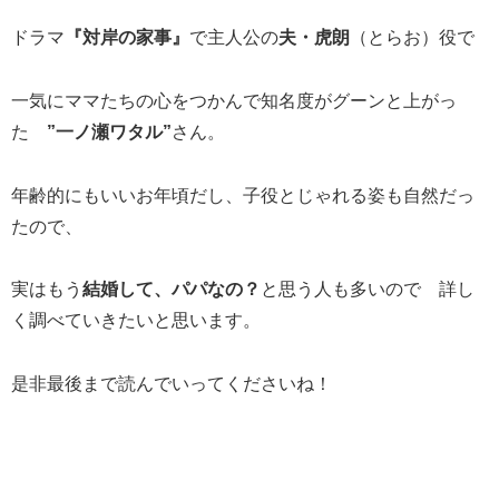
ドラマ
『対岸の家事』
で主人公の
夫・虎朗
（とらお）役で
一気にママたちの心をつかんで知名度がグーンと上がっ
た
”一ノ瀬ワタル”
さん。
年齢的にもいいお年頃だし、子役とじゃれる姿も自然だっ
たので、
実はもう
結婚して、パパなの？
と思う人も多いので 詳し
く調べていきたいと思います。
是非最後まで読んでいってくださいね！