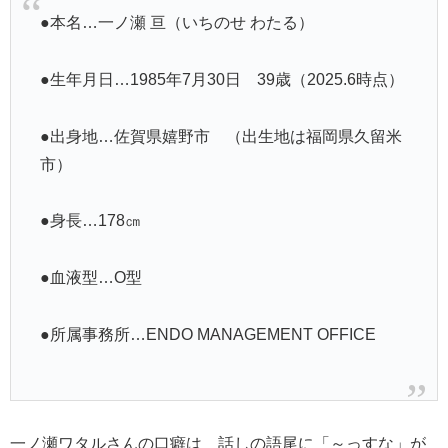
●本名…一ノ瀬 亘（いちのせ わたる）
●生年月日…1985年7月30日 39歳（2025.6時点）
●出身地…佐賀県嬉野市 （出生地は福岡県久留米
市）
●身長…178㎝
●血液型…O型
●所属事務所…ENDO MANAGEMENT OFFICE
一ノ瀬ワタルさんの口癖は 話しの語尾に「～っすな」が