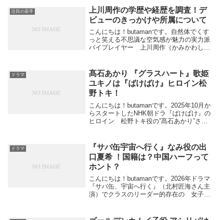
キ” のモデルとなった人物は ”小泉セ
上川周作の学歴や経歴を調査！デ
注目の若手
ツ”とい...
ビューのきっかけや所属について
こんにちは！butamanです。自然体でくす
っと笑える不思議な空気感が魅力の実力派
バイプレイヤー 上川周作（かみかわしゅ
うさく）さん。舞台を中心にキャリアを積
み、映画やドラマへと活動の幅を広げてき
ました。今回は、上川周作さんの学歴や経
髙石あかり 『グラスハート』歌姫
ドラマ
歴につ...
ユキノは『ばけばけ』ヒロイン松
野トキ！
こんにちは！butamanです。2025年10月か
らスタートしたNHK朝ドラ『ばけばけ』の
ヒロイン 松野トキ役の”髙石あかり”さ
ん。素顔はまだ22歳の 笑顔がめちゃくち
ゃカワイイ女優さん！若いのに何という
か 堂々とした風格がありますよね。2...
『サバ缶宇宙へ行く』なみ役の出
ドラマ
口夏希 ！国籍は？中国ハーフって
ホント？
こんにちは！butamanです。2026年ドラマ
『サバ缶、宇宙へ行く』（北村匠海さん主
演）でクラスのリーダー的存在の 女子高
生・菅原奈未 役を演じている”出口夏希
（でぐちなつき）”さん。ドラマや映画
で ここ１，２年主演も増えてきている注