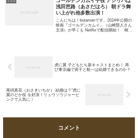
ゴールデンカムイ子役 アシリパは
ドラマ
目の...
浅田芭路（あさだはろ） 朝ドラ舞
い上がれ他多数出演！
こんにちは！butamanです。2024年公開の
映画『ゴールデンカムイ』（山崎賢人さん
主演）が早くも Netflixで配信開始！ 映画
に行きそびれてしまったので とっても嬉
しいです！山田杏奈さんが演じてい
る "アシリパさん”が人気ですよね。...
虎に翼 子どもたち新キャストまとめ！ 再
び東京編で寅子と航一は結婚できるのか？
尾碕真花（おさきいちか） 結婚は？”虎に
翼のどか役 を好演！リュウソウジャーピ
ンクで人気に！
コメント