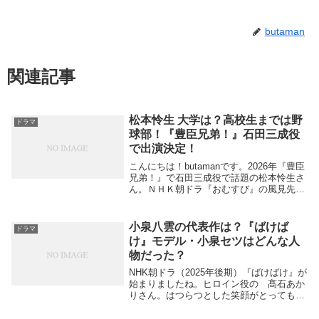
butaman
関連記事
松本怜生 大学は？高校生までは野
ドラマ
球部！『豊臣兄弟！』石田三成役
で出演決定！
こんにちは！butamanです。2026年『豊臣
兄弟！』で石田三成役で話題の松本怜生さ
ん。ＮＨＫ朝ドラ『おむすび』の風見先輩
やアマゾンプライムの話題作『人間標本』
の深沢蒼 役など独特の雰囲気を醸し出す
若手俳優として注目度も上がってきていま
小泉八雲の代表作は？『ばけば
ドラマ
す...
け』モデル・小泉セツはどんな人
物だった？
NHK朝ドラ（2025年後期）『ばけばけ』が
始まりましたね。ヒロイン役の 髙石あか
りさん。はつらつとした笑顔がとっても可
愛いですね。今後の展開が楽しみです！髙
石あかりさん演じる 主人公 ”松野ト