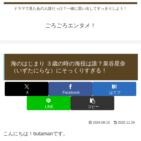
ドラマで見たあの人誰だっけ？一緒に思い出してすっきりしよう！
ごろごろエンタメ！
海のはじまり ３歳の時の海役は誰？泉谷星奈
（いずたにらな）にそっくりすぎる！
X
Facebook
はてブ
LINE
コピー
2024.08.15
2025.11.29
こんにちは！butamanです。