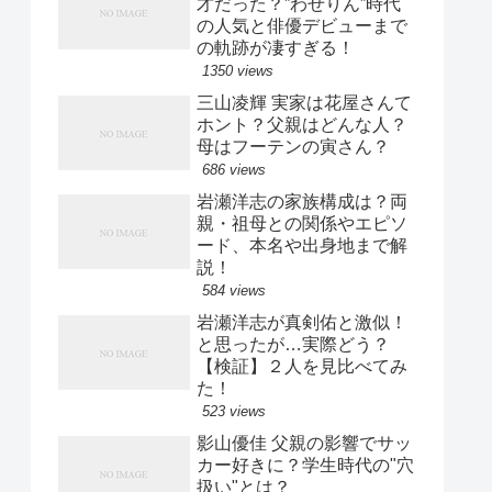
才だった？”わせりん”時代
の人気と俳優デビューまで
の軌跡が凄すぎる！
1350 views
三山凌輝 実家は花屋さんて
ホント？父親はどんな人？
母はフーテンの寅さん？
686 views
岩瀬洋志の家族構成は？両
親・祖母との関係やエピソ
ード、本名や出身地まで解
説！
584 views
岩瀬洋志が真剣佑と激似！
と思ったが…実際どう？
【検証】２人を見比べてみ
た！
523 views
影山優佳 父親の影響でサッ
カー好きに？学生時代の"穴
扱い"とは？