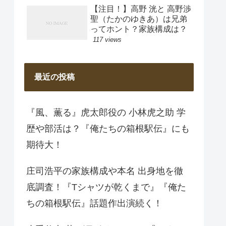
【注目！】高野 洸と 高野渉
聖（たかのゆきあ）は兄弟
ってホント？家族構成は？
117 views
最近の投稿
『風、薫る』虎太郎役の 小林虎之助 学
歴や部活は？『俺たちの箱根駅伝』にも
期待大！
庄司浩平の家族構成や本名 出身地を徹
底調査！『Tシャツが乾くまで』『俺た
ちの箱根駅伝』話題作出演続く！