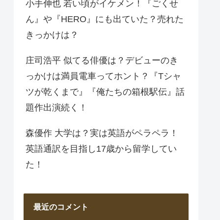
小手伸也 若い頃がイケメン！『ごくせ
ん』や『HERO』にも出ていた？売れた
きっかけは？
庄司浩平 似てる俳優は？デビューのき
っかけは満員電車ってホント？『Tシャ
ツが乾くまで』『俺たちの箱根駅伝』話
題作出演続く！
森優作 大学は？実は英語がペラペラ！
英語通訳を目指し17歳から留学してい
た！
最近のコメント