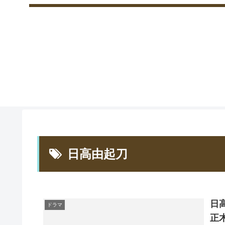
日高由起刀
日
ドラマ
正