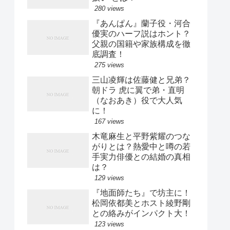
280 views
『あんぱん』蘭子役・河合
優実のハーフ説はホント？
父親の国籍や家族構成を徹
底調査！
275 views
三山凌輝は佐藤健と兄弟？
朝ドラ 虎に翼で弟・直明
（なおあき）役で大人気
に！
167 views
木竜麻生と平野紫耀のつな
がりとは？熱愛中と噂の若
手実力俳優との結婚の真相
は？
129 views
『地面師たち』で坊主に！
松岡依都美とホスト綾野剛
との絡みがインパクト大！
123 views