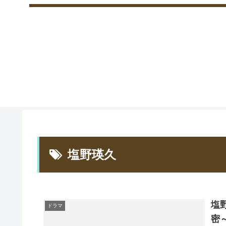
塩野瑛久
塩
ドラマ
密