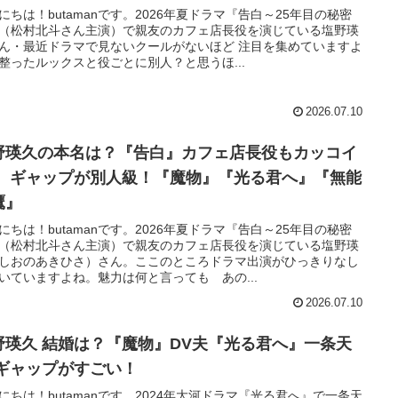
にちは！butamanです。2026年夏ドラマ『告白～25年目の秘密
（松村北斗さん主演）で親友のカフェ店長役を演じている塩野瑛
ん・最近ドラマで見ないクールがないほど 注目を集めていますよ
整ったルックスと役ごとに別人？と思うほ...
2026.07.10
野瑛久の本名は？『告白』カフェ店長役もカッコイ
！ ギャップが別人級！『魔物』『光る君へ』『無能
鷹』
にちは！butamanです。2026年夏ドラマ『告白～25年目の秘密
（松村北斗さん主演）で親友のカフェ店長役を演じている塩野瑛
しおのあきひさ）さん。ここのところドラマ出演がひっきりなし
いていますよね。魅力は何と言っても あの...
2026.07.10
『魔物』DV夫『光る君へ』一条天
 ギャップがすごい！
にちは！butamanです。2024年大河ドラマ『光る君へ』で一条天