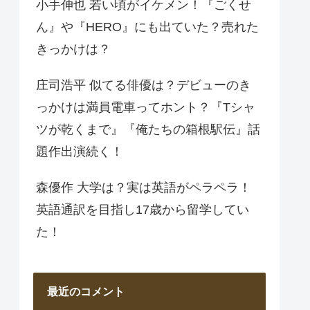
小手伸也 若い頃がイケメン！『ごくせ
ん』や『HERO』にも出ていた？売れた
きっかけは？
庄司浩平 似てる俳優は？デビューのき
っかけは満員電車ってホント？『Tシャ
ツが乾くまで』『俺たちの箱根駅伝』話
題作出演続く！
森優作 大学は？実は英語がペラペラ！
英語通訳を目指し17歳から留学してい
た！
最近のコメント