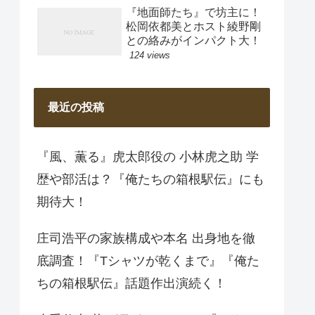
『地面師たち』で坊主に！
松岡依都美とホスト綾野剛
との絡みがインパクト大！
124 views
最近の投稿
『風、薫る』虎太郎役の 小林虎之助 学
歴や部活は？『俺たちの箱根駅伝』にも
期待大！
庄司浩平の家族構成や本名 出身地を徹
底調査！『Tシャツが乾くまで』『俺た
ちの箱根駅伝』話題作出演続く！