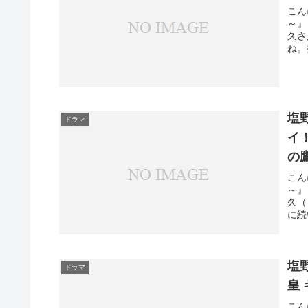
こん
～』
久さ
ね。
塩
ドラマ
イ
の
こん
～』
久（
に続
塩野瑛久 結婚は？
ドラマ
皇
こん