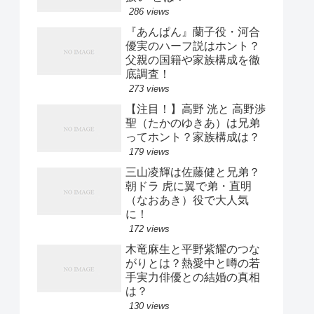
286 views
『あんぱん』蘭子役・河合
優実のハーフ説はホント？
父親の国籍や家族構成を徹
底調査！
273 views
【注目！】高野 洸と 高野渉
聖（たかのゆきあ）は兄弟
ってホント？家族構成は？
179 views
三山凌輝は佐藤健と兄弟？
朝ドラ 虎に翼で弟・直明
（なおあき）役で大人気
に！
172 views
木竜麻生と平野紫耀のつな
がりとは？熱愛中と噂の若
手実力俳優との結婚の真相
は？
130 views