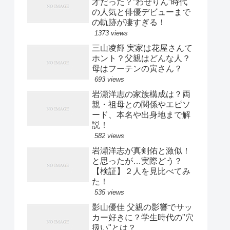
才だった？”わせりん”時代
の人気と俳優デビューまで
の軌跡が凄すぎる！
1373 views
三山凌輝 実家は花屋さんて
ホント？父親はどんな人？
母はフーテンの寅さん？
693 views
岩瀬洋志の家族構成は？両
親・祖母との関係やエピソ
ード、本名や出身地まで解
説！
582 views
岩瀬洋志が真剣佑と激似！
と思ったが…実際どう？
【検証】２人を見比べてみ
た！
535 views
影山優佳 父親の影響でサッ
カー好きに？学生時代の"穴
扱い"とは？