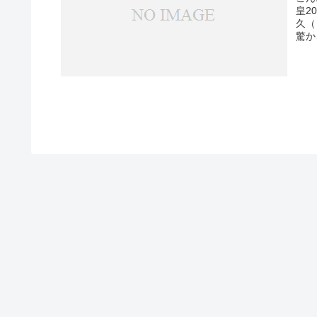
皇2
久（
驚か