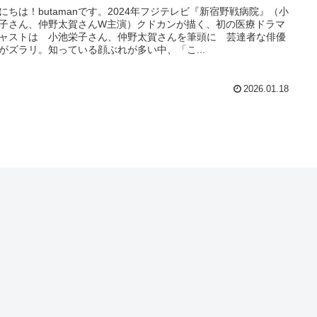
にちは！butamanです。2024年フジテレビ『新宿野戦病院』（小
子さん、仲野太賀さんW主演）クドカンが描く、初の医療ドラマ
ャストは 小池栄子さん、仲野太賀さんを筆頭に 芸達者な俳優
がズラリ。知っている顔ぶれが多い中、「こ...
2026.01.18