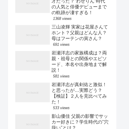
才だった？”わせりん”時代
の人気と俳優デビューまで
の軌跡が凄すぎる！
1368 views
三山凌輝 実家は花屋さんて
ホント？父親はどんな人？
母はフーテンの寅さん？
691 views
岩瀬洋志の家族構成は？両
親・祖母との関係やエピソ
ード、本名や出身地まで解
説！
581 views
岩瀬洋志が真剣佑と激似！
と思ったが…実際どう？
【検証】２人を見比べてみ
た！
533 views
影山優佳 父親の影響でサッ
カー好きに？学生時代の"穴
扱い"とは？