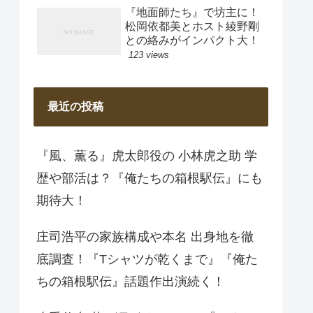
『地面師たち』で坊主に！
松岡依都美とホスト綾野剛
との絡みがインパクト大！
123 views
最近の投稿
『風、薫る』虎太郎役の 小林虎之助 学
歴や部活は？『俺たちの箱根駅伝』にも
期待大！
庄司浩平の家族構成や本名 出身地を徹
底調査！『Tシャツが乾くまで』『俺た
ちの箱根駅伝』話題作出演続く！