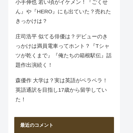
小手伸也 若い頃がイケメン！『ごくせ
ん』や『HERO』にも出ていた？売れた
きっかけは？
庄司浩平 似てる俳優は？デビューのき
っかけは満員電車ってホント？『Tシャ
ツが乾くまで』『俺たちの箱根駅伝』話
題作出演続く！
森優作 大学は？実は英語がペラペラ！
英語通訳を目指し17歳から留学してい
た！
最近のコメント