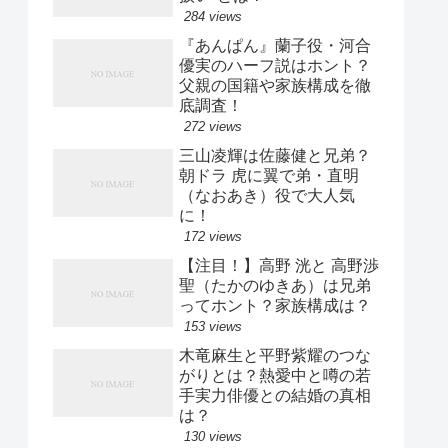
284 views
『あんぱん』蘭子役・河合
優実のハーフ説はホント？
父親の国籍や家族構成を徹
底調査！
272 views
三山凌輝は佐藤健と兄弟？
朝ドラ 虎に翼で弟・直明
（なおあき）役で大人気
に！
172 views
【注目！】高野 洸と 高野渉
聖（たかのゆきあ）は兄弟
ってホント？家族構成は？
153 views
木竜麻生と平野紫耀のつな
がりとは？熱愛中と噂の若
手実力俳優との結婚の真相
は？
130 views