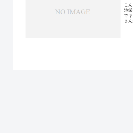
こん
池栄
でキ
さん