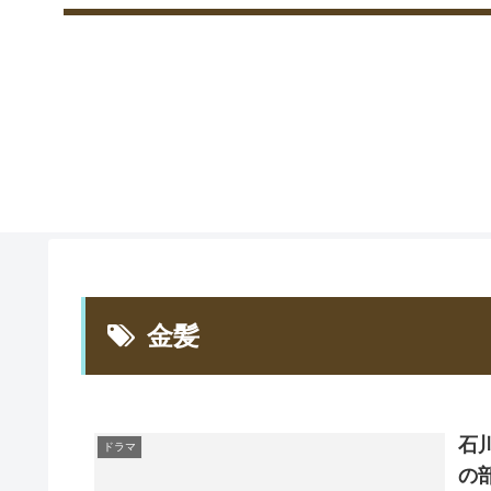
金髪
石
ドラマ
の