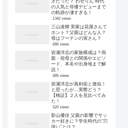
才だった？”わせりん”時代
の人気と俳優デビューまで
の軌跡が凄すぎる！
1342 views
三山凌輝 実家は花屋さんて
ホント？父親はどんな人？
母はフーテンの寅さん？
686 views
岩瀬洋志の家族構成は？両
親・祖母との関係やエピソ
ード、本名や出身地まで解
説！
585 views
岩瀬洋志が真剣佑と激似！
と思ったが…実際どう？
【検証】２人を見比べてみ
た！
520 views
影山優佳 父親の影響でサッ
カー好きに？学生時代の"穴
扱い"とは？