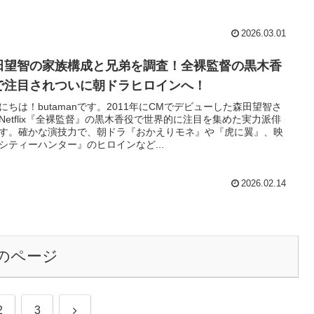
2026.03.01
田望智の家族構成と兄弟を調査！全裸監督の黒木香
で注目されついに朝ドラヒロインへ！
にちは！butamanです。2011年にCMでデビューした森田望智さ
Netflix『全裸監督』の黒木香役で世界的に注目を集めた実力派俳
す。確かな演技力で、朝ドラ『おかえりモネ』や『虎に翼』、映
シティーハンター』のヒロインなど...
2026.02.14
のページ
次
2
3