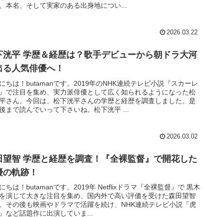
、本名、そして実家のある出身地につい...
2026.03.22
下洸平 学歴＆経歴は？歌手デビューから朝ドラ大河
出る人気俳優へ！
にちは！butamanです。2019年のNHK連続テレビ小説『スカーレ
』で注目を集め、実力派俳優として広く知られるようになった松
平さん。今回は、松下洸平さんの学歴と経歴を調査しました。是
後まで読んでいって下さいね。松下洸平 ...
2026.03.02
田望智 学歴と経歴を調査！『全裸監督』で開花した
優の軌跡！
にちは！butamanです。2019年 Netflixドラマ『全裸監督』で 黒木
を演じて大きな注目を集め、国内外で高い評価を受けた森田望智
。その後も映画やドラマで活躍を続け、NHK連続テレビ小説『虎
』など話題作に出演していま...