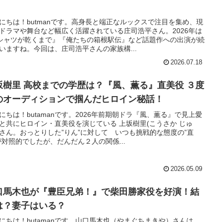
！
にちは！butmanです。高身長と端正なルックスで注目を集め、現
ドラマや舞台など幅広く活躍されている庄司浩平さん。2026年は
シャツが乾くまで』『俺たちの箱根駅伝』など話題作への出演が続
いますね。今回は、庄司浩平さんの家族構...
2026.07.18
坂樹里 高校までの学歴は？『風、薫る』直美役 ３度
のオーディションで掴んだヒロイン秘話！
にちは！butamanです。2026年前期朝ドラ『風、薫る』で見上愛
と共にヒロイン・直美役を演じている 上坂樹里(こうさか じゅ
さん。おっとりした”りん”に対して いつも挑戦的な態度の”直
が対照的でしたが、だんだん２人の関係...
2026.05.09
口馬木也が『豊臣兄弟！』で柴田勝家役を好演！結
は？妻子はいる？
にちは！butamanです。山口馬木也（やまぐちまきや）さんは、