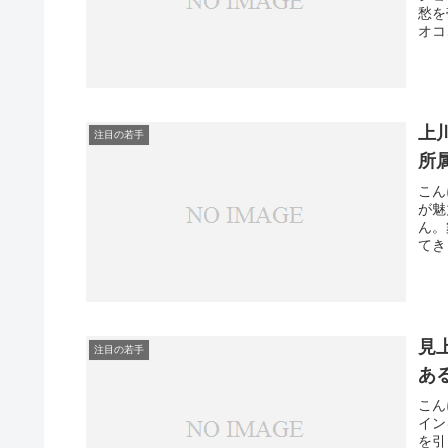
愁を
オコ
上
注目の若手
所
こん
が魅
ん。
てき
見
注目の若手
あ
こん
イン
を引