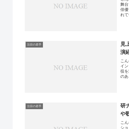
舞台
俳優
れて
見
注目の若手
演
こん
イン
役を
のあ
研
注目の若手
や
こん
ショ