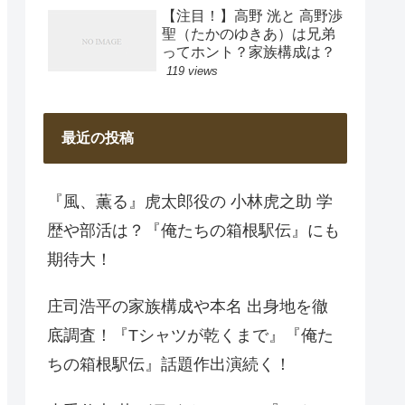
【注目！】高野 洸と 高野渉
聖（たかのゆきあ）は兄弟
ってホント？家族構成は？
119 views
最近の投稿
『風、薫る』虎太郎役の 小林虎之助 学
歴や部活は？『俺たちの箱根駅伝』にも
期待大！
庄司浩平の家族構成や本名 出身地を徹
底調査！『Tシャツが乾くまで』『俺た
ちの箱根駅伝』話題作出演続く！