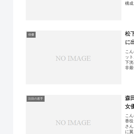
構成
松
俳優
に
こん
ット
下洸
非最
森
注目の若手
女
こん
香役
さん
に翼