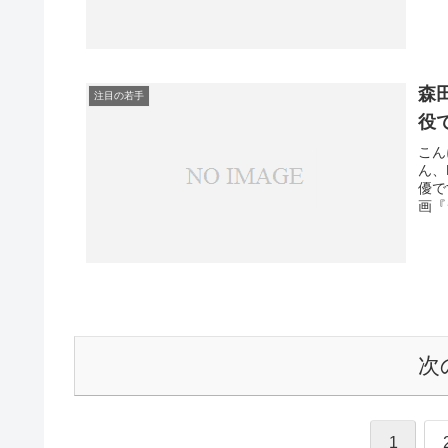
森
注目の若手
役
こん
ん、
優で
画『
次
1