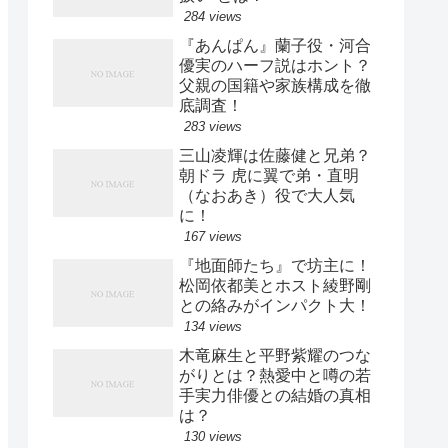
284 views
『あんぱん』蘭子役・河合
優実のハーフ説はホント？
父親の国籍や家族構成を徹
底調査！
283 views
三山凌輝は佐藤健と兄弟？
朝ドラ 虎に翼で弟・直明
（なおあき）役で大人気
に！
167 views
『地面師たち』で坊主に！
松岡依都美とホスト綾野剛
との絡みがインパクト大！
134 views
木竜麻生と平野紫耀のつな
がりとは？熱愛中と噂の若
手実力俳優との結婚の真相
は？
130 views