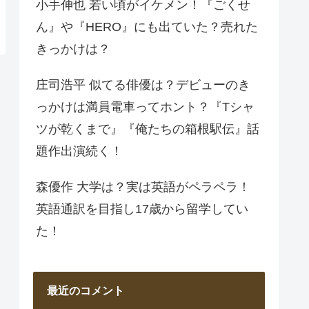
小手伸也 若い頃がイケメン！『ごくせ
ん』や『HERO』にも出ていた？売れた
きっかけは？
庄司浩平 似てる俳優は？デビューのき
っかけは満員電車ってホント？『Tシャ
ツが乾くまで』『俺たちの箱根駅伝』話
題作出演続く！
森優作 大学は？実は英語がペラペラ！
英語通訳を目指し17歳から留学してい
た！
最近のコメント