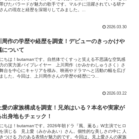
帯びたバラードが魅力の歌手です。マルチに活躍されている研ナ
さんの現在と経歴を深堀りしてみました。...
2026.03.30
川周作の学歴や経歴を調査！デビューのきっかけや
属について
にちは！butamanです。自然体でくすっと笑える不思議な空気感
力の実力派バイプレイヤー 上川周作（かみかわしゅうさく）さ
舞台を中心にキャリアを積み、映画やドラマへと活動の幅を広げ
ました。今回は、上川周作さんの学歴や経歴につ...
2026.03.22
上愛の家族構成を調査！兄弟はいる？本名や実家が
る出身地もチェック！
にちは！butamanです。2026年朝ドラ『風、薫る』W主演でヒロ
を演じる 見上愛（みかみあい）さん。個性的な美しさの中に 人
きつける 力のある表情が魅力的です。今回は、見上愛さんの家族