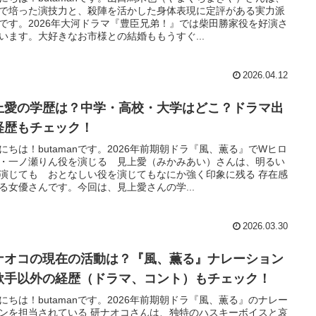
で培った演技力と、殺陣を活かした身体表現に定評がある実力派
です。2026年大河ドラマ『豊臣兄弟！』では柴田勝家役を好演さ
います。大好きなお市様との結婚ももうすぐ...
2026.04.12
上愛の学歴は？中学・高校・大学はどこ？ドラマ出
経歴もチェック！
にちは！butamanです。2026年前期朝ドラ『風、薫る』でWヒロ
・一ノ瀬りん役を演じる 見上愛（みかみあい）さんは、明るい
演じても おとなしい役を演じてもなにか強く印象に残る 存在感
る女優さんです。今回は、見上愛さんの学...
2026.03.30
ナオコの現在の活動は？『風、薫る』ナレーション
歌手以外の経歴（ドラマ、コント）もチェック！
にちは！butamanです。2026年前期朝ドラ『風、薫る』のナレー
ンを担当されている 研ナオコさんは、独特のハスキーボイスと哀