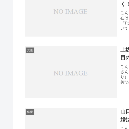
く
こん
在は
『T
いて
上
女優
目
こん
さん
り）
美”
山
俳優
婚
こん