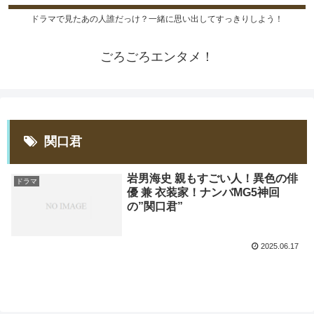
ドラマで見たあの人誰だっけ？一緒に思い出してすっきりしよう！
ごろごろエンタメ！
関口君
岩男海史 親もすごい人！異色の俳
ドラマ
優 兼 衣装家！ナンバMG5神回
の”関口君”
2025.06.17